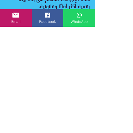
رقمية أكثر أمانًا وقانونية.
Email
Facebook
WhatsApp
في النهاية، يتضح أن دور الخبرة 
القانونية في قضايا الجرائم المعلوماتية 
لا يقتصر على الجانب القانوني فقط، بل 
يشمل أيضًا الجوانب التقنية والإجرائية 
التي تضمن حماية الحقوق الرقمية 
ومواجهة التحديات الإلكترونية بفعالية. 
من خلال الاعتماد على خبراء متخصصين، 
يمكن للأفراد والشركات والمؤسسات أن 
يحافظوا على أمانهم الرقمي ويواجهوا 
الجرائم المعلوماتية بثقة واحترافية.