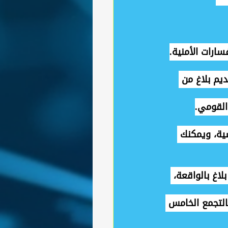
يم بلاغ من 
القومي.
ية، ويمكنك 
اغ بالواقعة، 
بالتجمع الخامس 