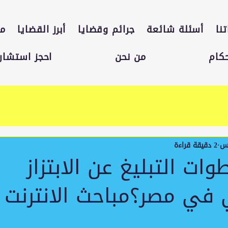
نا
أسئلة شائعة
جرائم وقضايا
أبرز القضايا
مق
حكام
من نحن
احجز استشارة
2 دقيقة قراءة
ت التبليغ عن الابتزاز
ي في مصر؟مباحث الانترنت