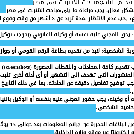
ديم البلاغ:مباحث الانترنت فى مصر
بشكل فعال، يجب مراعاة ما يلي:مباحث الانترنت فى مصر
غ
: يجب عدم الانتظار لمدة تزيد عن 3 أشهر من وقت
: يحق للمجني عليه نفسه أو وكيله القانوني (بموجب توكيل
وية الشخصية
: لابد من تقديم بطاقة الرقم القومي أو جواز 
: يجب تق
و المنشورات التي تهدف إلى التشهير أو أي أدلة أخرى تثبت 
جب توضيح تفاصيل دقيقة عن الحادثة، بما في ذلك التاريخ وا
.
 أو وكيله
: يجب حضور المجني عليه بنفسه أو الوكيل بالنيا
حاميه الشخصي.
يمكن الاستعلام عن ا
 إلكترونيًا عبر موقع وزارة الداخلية.