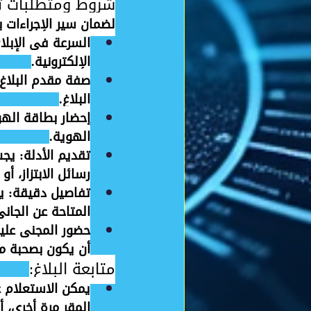
شروط ومتطلبات تق
لضمان سير الإجراءات 
السرعة في الإبلا
الإلكترونية.
صفة مقدم البلاغ
البلاغ.
إحضار بطاقة اله
الهوية.
تقديم الأدلة
رسائل الابتزاز، أ
تفاصيل دقيقة
: ي
المتاحة عن الجاني
حضور المجني عليه
أن يكون بصحبة م
متابعة البلاغ:
المقر مرة أخرى، أو