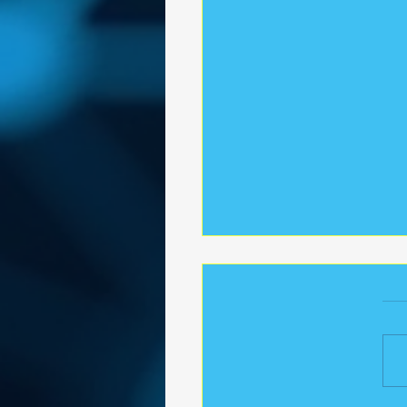
ير _ الالكترونى