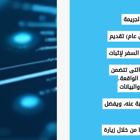
 وقوع الجريمة 
 عام) تقديم 
السفر لإثبات 
ديم كافة المحادثات واللقطات المصورة (screenshots) التي تتضمن 
الواقعة.
لبيانات 
بة عنه، ويفضل 
لبلاغات المحررة عن جرائم المعلومات بعد حوالي 15 يومًا من خلال زيارة 