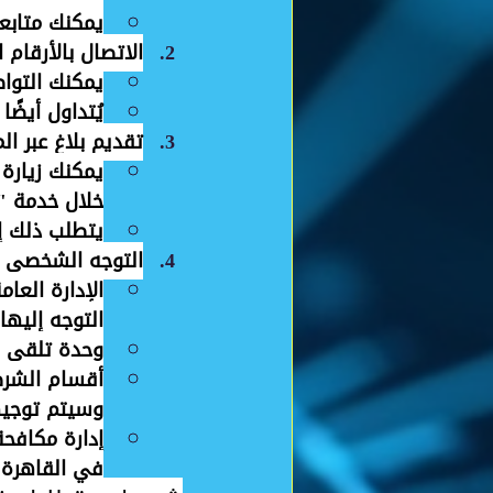
يمكنك متابعة
الاتصال بالأرقام 
يمكنك التواصل هاتفيً
يُتداول أيضًا رقم واتساب 0224065052 للت
تقديم بلاغ عبر ال
يمكنك زيارة 
خلال خدمة "ا
يتطلب ذلك إ
التوجه الشخصي إ
الإدارة العام
التوجه إليها 
وحدة تلقي ال
أقسام الشر
وسيتم توجيه
إدارة مكافح
في القاهرة 