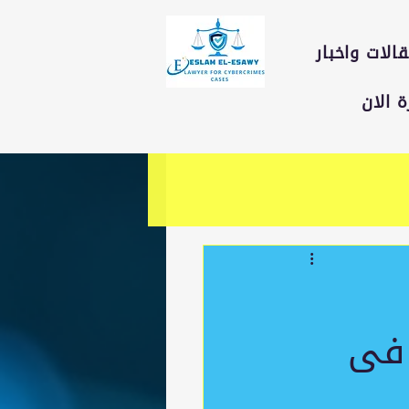
الات واخبار
 الان
 فى