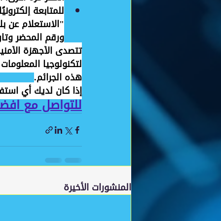
للمتابعة إلكتروني
"الاستعلام عن بل
ورقم المحضر وتار
تتصدى الأجهزة الأمنية 
لتكنولوجيا المعلومات ع
هذه الجرائم.
إذا كان لديك أي استف
للتواصل مع افض
المنشورات الأخيرة