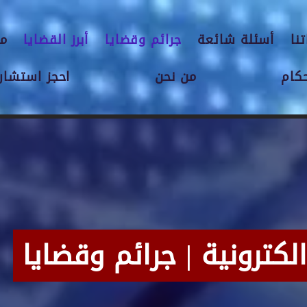
نا
أسئلة شائعة
جرائم وقضايا
أبرز القضايا
مق
حكام
من نحن
احجز استشارة
لكترونية | جرائم وقضايا