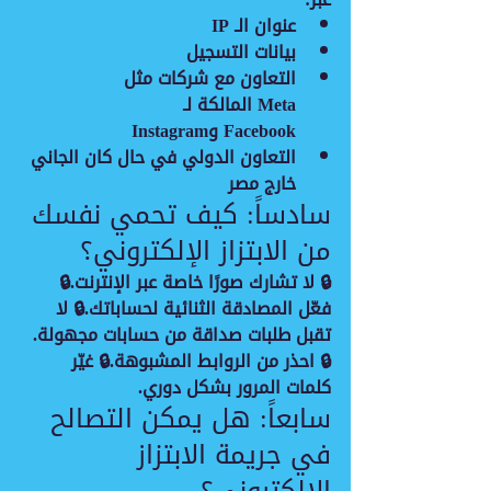
عنوان الـ IP
بيانات التسجيل
التعاون مع شركات مثل 
Meta المالكة لـ 
Facebook وInstagram
التعاون الدولي في حال كان الجاني 
خارج مصر
سادساً: كيف تحمي نفسك 
من الابتزاز الإلكتروني؟
🔒 لا تشارك صورًا خاصة عبر الإنترنت.🔒 
فعّل المصادقة الثنائية لحساباتك.🔒 لا 
تقبل طلبات صداقة من حسابات مجهولة.
🔒 احذر من الروابط المشبوهة.🔒 غيّر 
كلمات المرور بشكل دوري.
سابعاً: هل يمكن التصالح 
في جريمة الابتزاز 