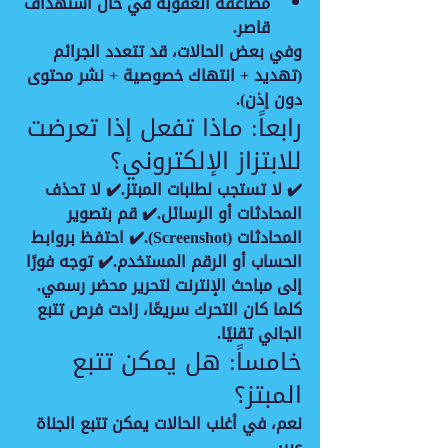
مضاعفة العقوبة في حال استهداف 
قاصر.
وفي بعض الحالات، قد تتعدد الجرائم 
(تهديد + انتهاك خصوصية + نشر محتوى 
دون إذن).
رابعاً: ماذا تفعل إذا تعرضت 
للابتزاز الإلكتروني؟
✔️ لا تستجب لطلبات المبتز.✔️ لا تحذف 
المحادثات أو الرسائل.✔️ قم بتصوير 
المحادثات (Screenshot).✔️ احتفظ بروابط 
الحساب أو الرقم المستخدم.✔️ توجه فورًا 
إلى مباحث الإنترنت لتحرير محضر رسمي.
كلما كان التحرك سريعًا، زادت فرص تتبع 
الجاني تقنيًا.
خامساً: هل يمكن تتبع 
المبتز؟
نعم، في أغلب الحالات يمكن تتبع الجناة 
عبر: