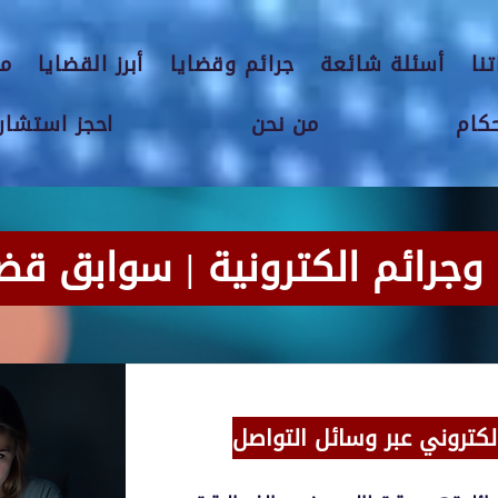
نا
أسئلة شائعة
جرائم وقضايا
أبرز القضايا
مق
حكام
من نحن
احجز استشارة
 إلكتروني عبر وسائل التواصل