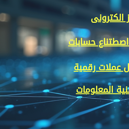
ز الكترونى
اصطتناع حسابات
ل عملات رقمية
نية المعلومات