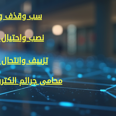
سب وقذف و
نصب واحتيال 
تزييف وانتحال
محامى جرائم الكتر