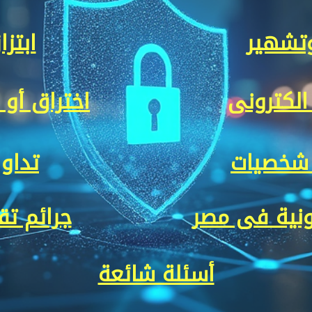
تشهير
ابتزا
الكترونى
اختراق أو 
 شخصيات
تداو
ونية فى مصر
جرائم تق
أسئلة شائعة