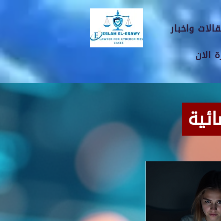
الات واخبار
 الان