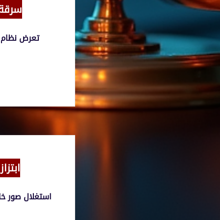
سرقة 
تعرض نظام 
ابتزا
استغلال صور خا