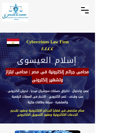
Cybercrimes
Law Firm
E.L.C.C
إسلام العيسوى
محامى جرائم إلكترونية فى مصر | محامى ابتزاز
وتشهير إلكترونى
نصب واحتيال - اختراق حسابات سوشيال ميديا - تحرش الكترونى -
سب وقذف - تنمر الكترونى - الاتجار فى العملات الرقمية
والمشفرة - سرقة بطاقات بنكية
محام متخصص فى قضايا الجرائم الالكترونية وعقود تقديم
الخدمات الالكترونية وعقود التسويق الالكترونى